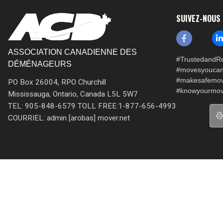
SUIVEZ-NOUS
ASSOCIATION CANADIENNE DES
#TrustedandRe
DÉMÉNAGEURS
#movesyoucan
#makesafemo
PO Box 26004, RPO Churchill
#knowyourmov
Mississauga, Ontario, Canada L5L 5W7
TEL: 905-848-6579 TOLL FREE:1-877-656-4993
COURRIEL: admin [arobas] mover.net